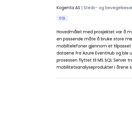
Kogenta AS
|
Steds- og bevegelsesa
SQL
Hovedmålet med prosjektet var å mål
en passende måte å bruke store meng
mobiltelefoner gjennom et tilpasset
dataene fra Azure EventHub og ble utf
prosessen flyttet til MS SQL Server 
mobilitetsanalyseprodukter i årene