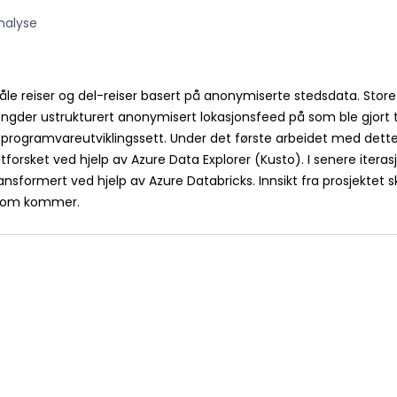
nalyse
e reiser og del-reiser basert på anonymiserte stedsdata. Store 
der ustrukturert anonymisert lokasjonsfeed på som ble gjort ti
 programvareutviklingssett. Under det første arbeidet med dett
orsket ved hjelp av Azure Data Explorer (Kusto). I senere iterasj
transformert ved hjelp av Azure Databricks. Innsikt fra prosjekte
 som kommer.